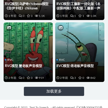
RVC模型|乌萨奇chiikawa模型
RVC模型|工藤新一优化版《名
《吉伊卡哇》chiikawa
侦探柯南》中配版 工藤新一声
音模型
1 年前
0
0
1.1K
1 年前
1
1
1.0K
RVC
RVC
RVC模型 蟹老板声音模型
RVC模型 痞老板声音模型
2 年前
0
0
919
2 年前
3
0
842
加载更多
Copyright © 2022
Text To Speech
- All rights reserved
辽ICP备20004752号