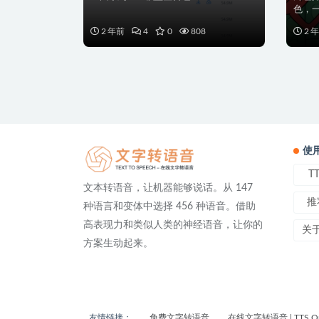
色，
一双突
2 年前
4
0
808
2 
使
T
文本转语音，让机器能够说话。从 147
推
种语言和变体中选择 456 种语音。借助
高表现力和类似人类的神经语音，让你的
关
方案生动起来。
友情链接：
免费文字转语音
在线文字转语音 | TTS On