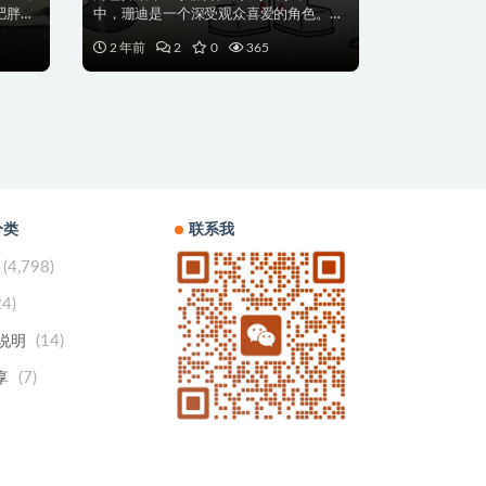
肥胖且
中，珊迪是一个深受观众喜爱的角色。她
是一只热爱冒险、充...
2 年前
2
0
365
分类
联系我
(4,798)
24)
(14)
用说明
(7)
享