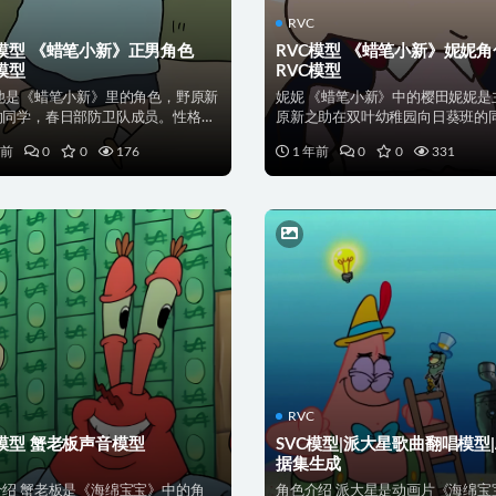
RVC
C模型 《蜡笔小新》正男角色
RVC模型 《蜡笔小新》妮妮角
模型
RVC模型
 他是《蜡笔小新》里的角色，野原新
妮妮 《蜡笔小新》中的樱田妮妮是
的同学，春日部防卫队成员。性格方
原新之助在双叶幼稚园向日葵班的
小懦弱、敏感...
表面是个留着丸子头...
年前
0
0
176
1 年前
0
0
331
RVC
C模型 蟹老板声音模型
SVC模型|派大星歌曲翻唱模型|
据集生成
介绍 蟹老板是《海绵宝宝》中的角
角色介绍 派大星是动画片《海绵宝