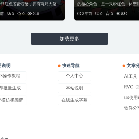
一只红色吝啬螃蟹，拥有两只大螯和
的核心角色，是一只粉红色、体型
出的眼睛，是蟹...
四肢短粗的海星，以...
年前
0
0
918
2 年前
0
0
839
加载更多
用说明
快速导航
文章
TS操作教程
个人中心
AI工具
(
RVC
荐批量生成
本站说明
tts使
于模仿和感情
在线生成字幕
软件分
line