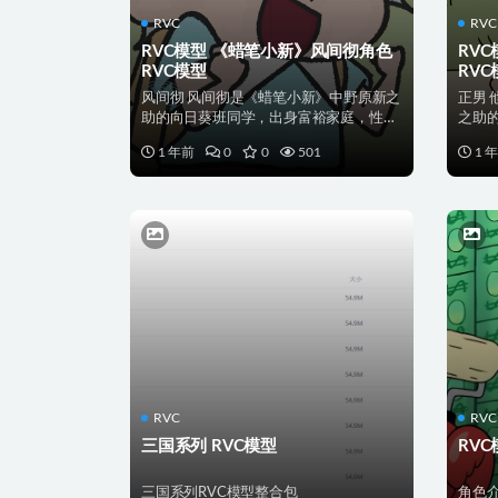
RVC
RVC
RVC模型 《蜡笔小新》风间彻角色
RV
RVC模型
RVC
风间彻 风间彻是《蜡笔小新》中野原新之
正男
助的向日葵班同学，出身富裕家庭，性格
之助
傲娇、爱面子且自尊...
面，胆
1 年前
0
0
501
1 
RVC
RVC
三国系列 RVC模型
RV
三国系列RVC模型整合包
角色