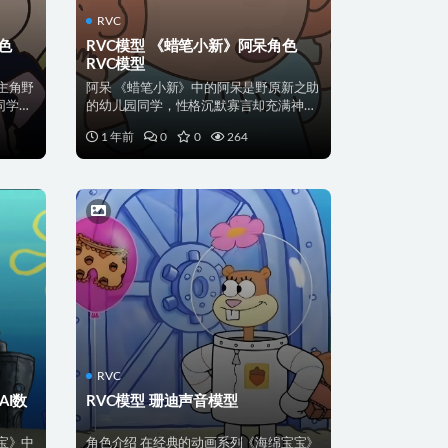
RVC
色
RVC模型 《蜡笔小新》阿呆角色
RVC模型
主角野
阿呆 《蜡笔小新》中的阿呆是野原新之助
同学，
的幼儿园同学，性格沉默寡言却充满神秘
感。他总挂着标志性...
1 年前
0
0
264
RVC
AI数
RVC模型 珊迪声音模型
宝》中
角色介绍 在经典的动画系列《海绵宝宝》