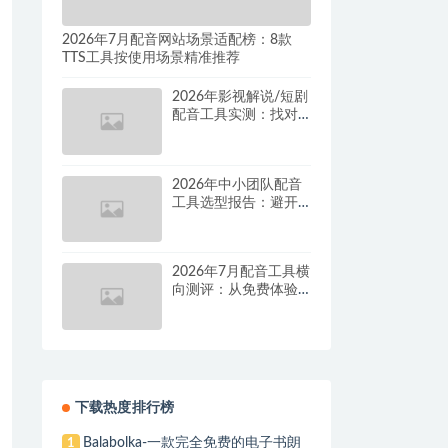
2026年7月配音网站场景适配榜：8款
TTS工具按使用场景精准推荐
2026年影视解说/短剧
配音工具实测：找对
这套组合，单条视频
成本直降90%
2026年中小团队配音
工具选型报告：避开
按量付费陷阱，找到
真正的降本增效方案
2026年7月配音工具横
向测评：从免费体验
到批量量产，谁是真
正的性价比之王？
下载热度排行榜
Balabolka-一款完全免费的电子书朗
1