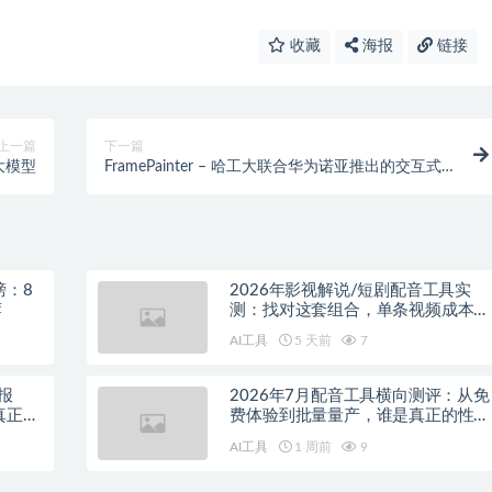
收藏
海报
链接
上一篇
下一篇
速大模型
FramePainter – 哈工大联合华为诺亚推出的交互式
图像编辑AI工具
榜：8
2026年影视解说/短剧配音工具实
荐
测：找对这套组合，单条视频成本直
降90%
AI工具
5 天前
7
报
2026年7月配音工具横向测评：从免
真正的
费体验到批量量产，谁是真正的性价
比之王？
AI工具
1 周前
9