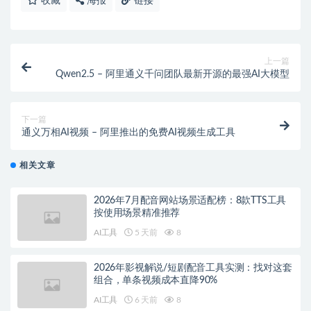
收藏
海报
链接
上一篇
Qwen2.5 – 阿里通义千问团队最新开源的最强AI大模型
下一篇
通义万相AI视频 – 阿里推出的免费AI视频生成工具
相关文章
2026年7月配音网站场景适配榜：8款TTS工具
按使用场景精准推荐
AI工具
5 天前
8
2026年影视解说/短剧配音工具实测：找对这套
组合，单条视频成本直降90%
AI工具
6 天前
8