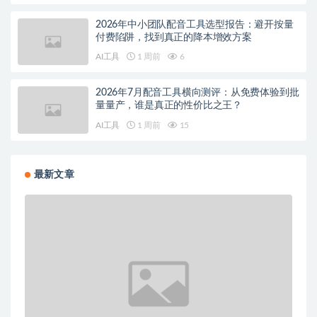
2026年中小团队配音工具选型报告：避开按量
付费陷阱，找到真正的降本增效方案
AI工具
1 周前
6
2026年7月配音工具横向测评：从免费体验到批
量量产，谁是真正的性价比之王？
AI工具
1 周前
15
最新文章