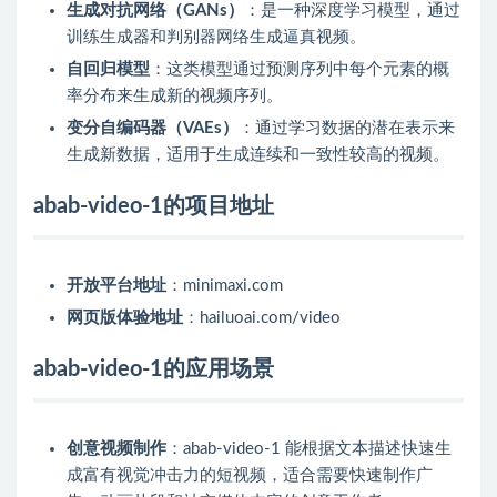
生成对抗网络（GANs）
：是一种深度学习模型，通过
训练生成器和判别器网络生成逼真视频。
自回归模型
：这类模型通过预测序列中每个元素的概
率分布来生成新的视频序列。
变分自编码器（VAEs）
：通过学习数据的潜在表示来
生成新数据，适用于生成连续和一致性较高的视频。
abab-video-1的项目地址
开放平台地址
：minimaxi.com
网页版体验地址
：hailuoai.com/video
abab-video-1的应用场景
创意视频制作
：abab-video-1 能根据文本描述快速生
成富有视觉冲击力的短视频，适合需要快速制作广