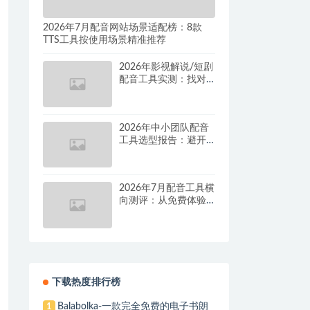
2026年7月配音网站场景适配榜：8款
TTS工具按使用场景精准推荐
2026年影视解说/短剧
配音工具实测：找对
这套组合，单条视频
成本直降90%
2026年中小团队配音
工具选型报告：避开
按量付费陷阱，找到
真正的降本增效方案
2026年7月配音工具横
向测评：从免费体验
到批量量产，谁是真
正的性价比之王？
下载热度排行榜
Balabolka-一款完全免费的电子书朗
1