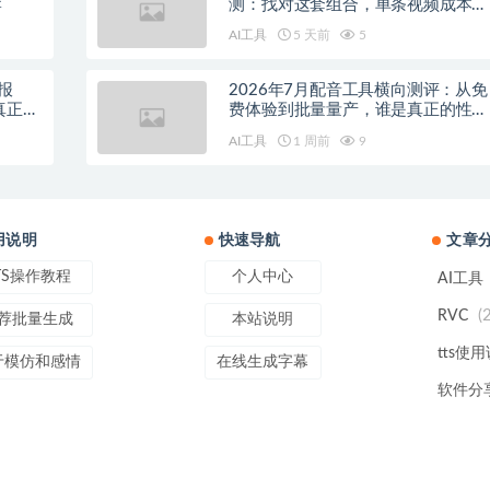
荐
测：找对这套组合，单条视频成本直
降90%
AI工具
5 天前
5
报
2026年7月配音工具横向测评：从免
真正的
费体验到批量量产，谁是真正的性价
比之王？
AI工具
1 周前
9
用说明
快速导航
文章
TS操作教程
个人中心
AI工具
(
RVC
荐批量生成
本站说明
tts使
于模仿和感情
在线生成字幕
软件分