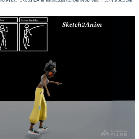
射器。Sketch2Anim能生成自然流畅的3D动画，支持交互式编