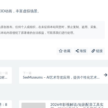
。
3D动画，丰富虚拟场景。
站原创发布。任何个人或组织，在未征得本站同意时，禁止复制、盗用、采集、
若本站内容侵犯了原著者的合法权益，可联系我们进行处理。
收藏
海报
链接
上一篇
下一篇
从素材中
SeeMuseums – AI艺术导览应用，提供个性化艺术
彩片段
解说
榜：8
2026年影视解说/短剧配音工具实