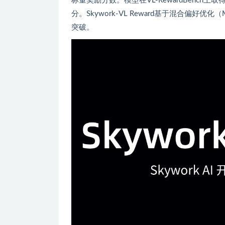
标量奖励分数。模型在VL-RewardBench上取得
分。Skywork-VL Reward基于混合
突破。