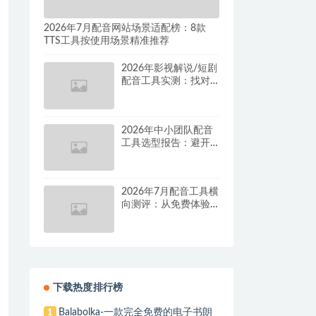
2026年7月配音网站场景适配榜：8款
TTS工具按使用场景精准推荐
2026年影视解说/短剧
配音工具实测：找对
这套组合，单条视频
成本直降90%
2026年中小团队配音
工具选型报告：避开
按量付费陷阱，找到
真正的降本增效方案
2026年7月配音工具横
向测评：从免费体验
到批量量产，谁是真
正的性价比之王？
下载热度排行榜
Balabolka-一款完全免费的电子书朗
1