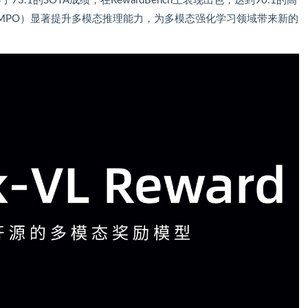
了73.1的SOTA成绩，在RewardBench上表现出色，达到90.1的高
偏好优化（MPO）显著提升多模态推理能力，为多模态强化学习领域带来新的