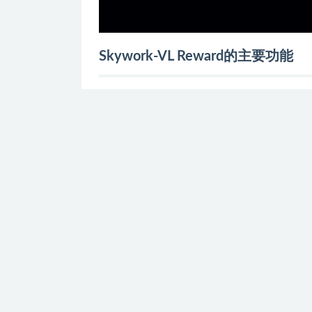
Skywork-VL Reward的主要功能
评估多模态输出
：对视觉-语言模型（V
提供奖励信号
：输出标量奖励分数，反映
支持多模态任务
：适用多种多模态任务，
提升模型性能
：基于生成高质量的偏好数
Skywork-VL Reward的技术原理
模型架构
：基于 Qwen2.5-VL-7B-Inst
配器和语言模型解码器。在基础模型的基
全连接层处理最终隐藏状态，生成奖励分
数据集构建
：整合多个开源偏好数据集（如 LLaVA-