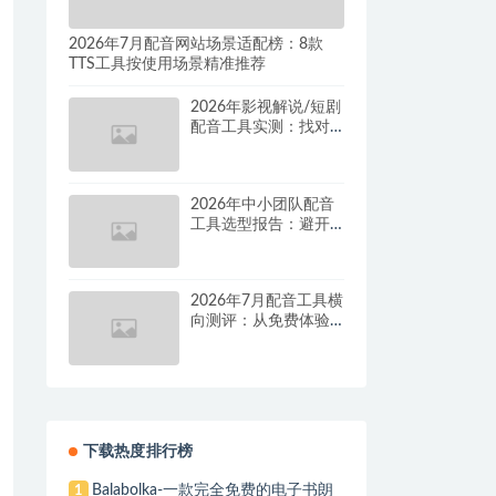
2026年7月配音网站场景适配榜：8款
TTS工具按使用场景精准推荐
2026年影视解说/短剧
配音工具实测：找对
这套组合，单条视频
成本直降90%
2026年中小团队配音
工具选型报告：避开
按量付费陷阱，找到
真正的降本增效方案
2026年7月配音工具横
向测评：从免费体验
到批量量产，谁是真
正的性价比之王？
下载热度排行榜
Balabolka-一款完全免费的电子书朗
1