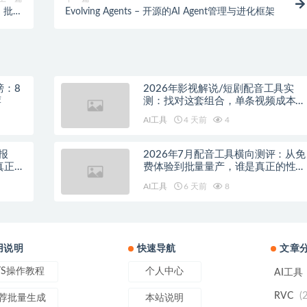
准、批改
Evolving Agents – 开源的AI Agent管理与进化框架
和反馈
榜：8
2026年影视解说/短剧配音工具实
荐
测：找对这套组合，单条视频成本直
降90%
AI工具
4 天前
4
报
2026年7月配音工具横向测评：从免
真正的
费体验到批量量产，谁是真正的性价
比之王？
AI工具
6 天前
8
用说明
快速导航
文章
TS操作教程
个人中心
AI工具
(
RVC
荐批量生成
本站说明