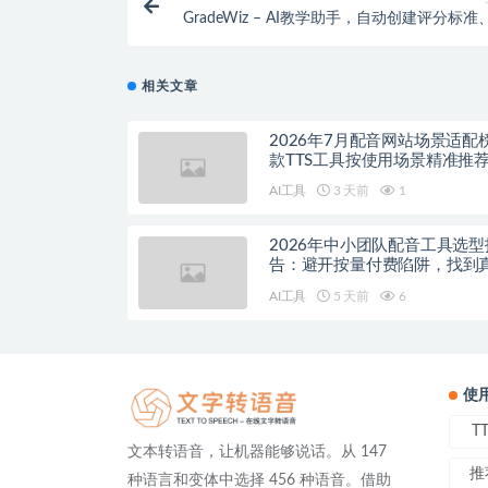
GradeWiz – AI教学助手，自动创建评分标
学生作业
相关文章
2026年7月配音网站场景适配
款TTS工具按使用场景精准推
AI工具
3 天前
1
2026年中小团队配音工具选型
告：避开按量付费陷阱，找到
降本增效方案
AI工具
5 天前
6
使
T
文本转语音，让机器能够说话。从 147
推
种语言和变体中选择 456 种语音。借助