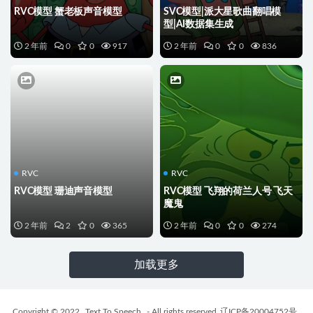
RVC模型 蟹老板声音模型
SVC模型|派大星歌曲翻唱模
型|AI数据集生成
2 年前
0
0
917
2 年前
0
0
836
RVC
RVC
RVC模型 珊迪声音模型
RVC模型 飞翔的荷兰人号 飞天
魔鬼
2 年前
2
0
365
2 年前
0
0
274
加载更多
Copyright © 2022
Text To Speech
- All rights reserved
辽ICP备20004752号