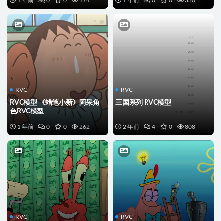
1 年前
0
0
174
1 年前
0
0
330
RVC
RVC
RVC模型 《蜡笔小新》阿呆角
三国系列 RVC模型
色RVC模型
1 年前
0
0
262
2 年前
4
0
808
RVC
RVC