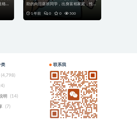
性格方
助的向日葵班同学，出身富裕家庭，性格
傲娇、爱面子且自尊...
1 年前
0
0
500
分类
联系我
(4,798)
24)
(14)
用说明
(7)
享