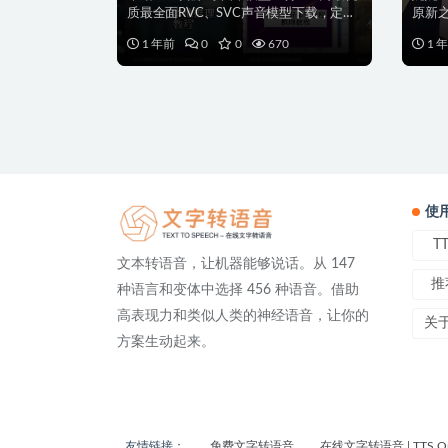
质最全面RVC、SVC声音模型下载，定制
原新
SVC/...
表面是
1 年前
0
0
670
1 
使
T
文本转语音，让机器能够说话。从 147
推
种语言和变体中选择 456 种语音。借助
高表现力和类似人类的神经语音，让你的
关
方案生动起来。
友情链接：
免费文字转语音
在线文字转语音 | TTS On