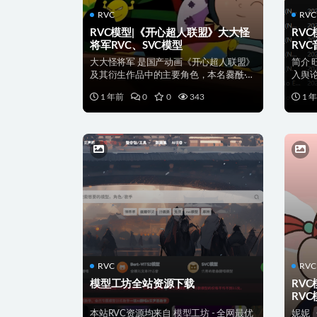
RVC
RVC
RVC模型|《开心超人联盟》大大怪
RV
将军RVC、SVC模型
RV
大大怪将军 是国产动画《开心超人联盟》
简介
及其衍生作品中的主要角色，本名爨酰·瀓
入舆
醃蟆犟·丯耦栞牞...
起，因
1 年前
0
0
343
1 
RVC
RVC
模型工坊全站资源下载
RV
RVC
本站RVC资源均来自 模型工坊 - 全网最优
妮妮