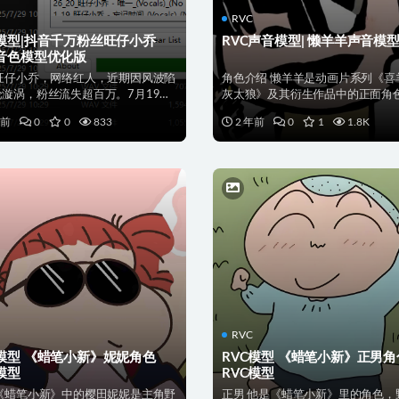
RVC
C模型|抖音千万粉丝旺仔小乔
RVC声音模型| 懒羊羊声音模
C音色模型优化版
 旺仔小乔，网络红人，近期因风波陷
角色介绍 懒羊羊是动画片系列《喜
论漩涡，粉丝流失超百万。7月19日
灰太狼》及其衍生作品中的正面角
策划8月上...
是青青草原上最可爱...
年前
0
0
833
2 年前
0
1
1.8K
RVC
C模型 《蜡笔小新》妮妮角色
RVC模型 《蜡笔小新》正男角
模型
RVC模型
 《蜡笔小新》中的樱田妮妮是主角野
正男 他是《蜡笔小新》里的角色，