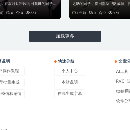
之助在双叶幼稚园向日葵班的同学，
之助的同学，春日部防卫队成员。
个留着丸子头...
面，胆小懦弱、敏感...
年前
0
0
331
1 年前
0
0
175
加载更多
用说明
快速导航
文章
TS操作教程
个人中心
AI工具
(
RVC
荐批量生成
本站说明
tts使
于模仿和感情
在线生成字幕
软件分
line