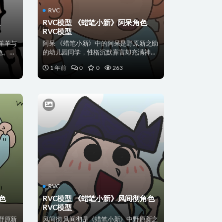
RVC
型
RVC模型 《蜡笔小新》阿呆角色
RVC模型
羊羊与
阿呆 《蜡笔小新》中的阿呆是野原新之助
色。他
的幼儿园同学，性格沉默寡言却充满神秘
感。他总挂着标志性...
1 年前
0
0
263
RVC
色
RVC模型 《蜡笔小新》风间彻角色
RVC模型
野原新
风间彻 风间彻是《蜡笔小新》中野原新之