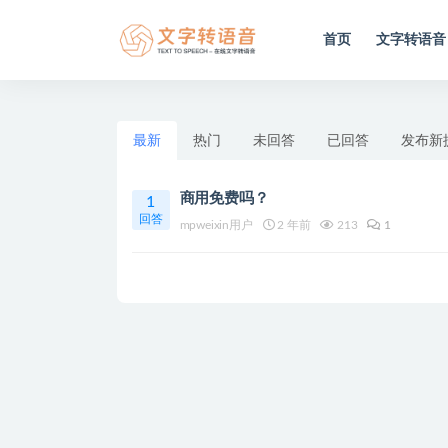
首页
文字转语音
全部
最新
热门
未回答
已回答
发布新
商用免费吗？
1
回答
mpweixin用户
2 年前
213
1