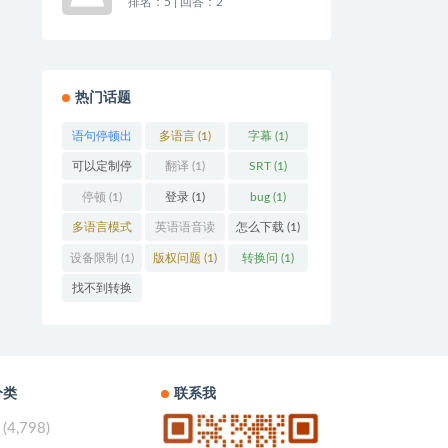
排名：5 | 回答：2
热门话题
语句停顿出
多语言 (1)
字幕 (1)
问题了，逗
可以定制停
翻译 (1)
SRT (1)
号停顿时间
顿间隔多久
停顿 (1)
登录 (1)
bug (1)
与句号停顿
吗？ (1)
多语言模式
英语语音读
怎么下载 (1)
时间一样长
下，发音问
音错误 (1)
设备限制 (1)
版权问题 (1)
转换问 (1)
(1)
题 (1)
找不到转换
的地方 (1)
分类
联系我
(4,798)