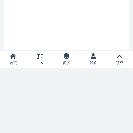
首页
TTS
问答
我的
顶部
Copyright © 2022
Text To Speech
- All rights reserved
辽ICP备20004752号