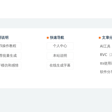
用说明
快速导航
文章
TS操作教程
个人中心
AI工具
(
RVC
荐批量生成
本站说明
tts使
于模仿和感情
在线生成字幕
软件分
line
Copyright © 2022
Text To Speech
- All rights reserved
辽ICP备20004752号