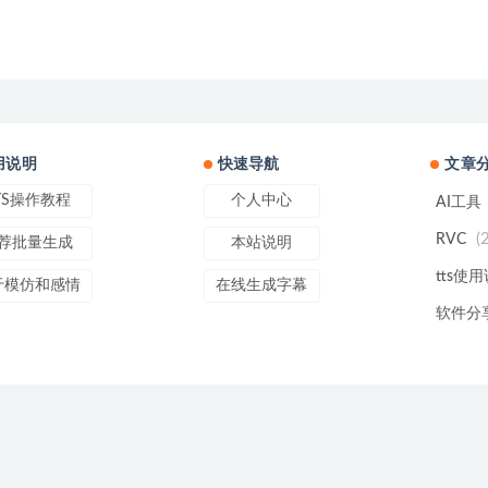
用说明
快速导航
文章
TS操作教程
个人中心
AI工具
(
RVC
荐批量生成
本站说明
tts使
于模仿和感情
在线生成字幕
软件分
line
Copyright © 2022
Text To Speech
- All rights reserved
辽ICP备20004752号