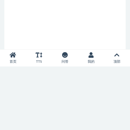
首页
TTS
问答
我的
顶部
Copyright © 2022
Text To Speech
- All rights reserved
辽ICP备20004752号