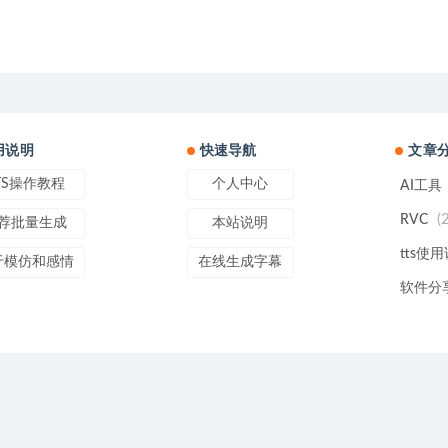
用说明
快速导航
文章
TS操作教程
个人中心
AI工具
(
RVC
荐批量生成
本站说明
tts使
于模仿和感情
在线生成字幕
软件分
line
Copyright © 2022
Text To Speech
- All rights reserved
辽ICP备20004752号