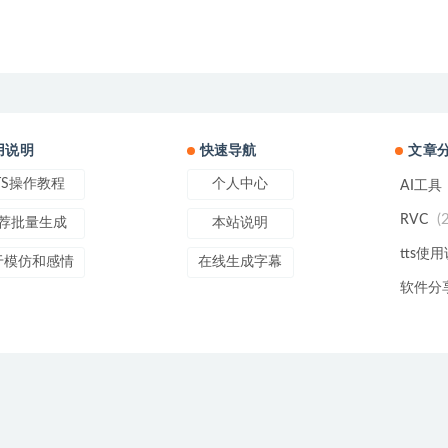
用说明
快速导航
文章
TS操作教程
个人中心
AI工具
(
RVC
荐批量生成
本站说明
tts使
于模仿和感情
在线生成字幕
软件分
line
Copyright © 2022
Text To Speech
- All rights reserved
辽ICP备20004752号