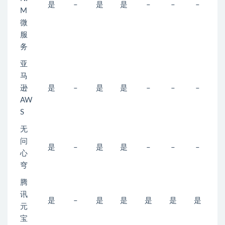
是
–
是
是
–
–
–
M
微
服
务
亚
马
逊
是
–
是
是
–
–
–
AW
S
无
问
是
–
是
是
–
–
–
心
穹
腾
讯
是
–
是
是
是
是
是
元
宝