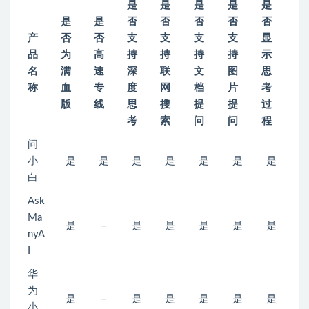
是
是
是
是
是
是
是
否
否
否
否
否
产
否
否
支
支
支
支
显
品
为
高
持
持
持
持
示
名
满
速
深
联
文
图
思
称
血
专
度
网
档
片
考
版
线
思
搜
提
提
过
考
索
问
问
程
问
小
是
是
是
是
是
是
是
白
Ask
Ma
是
–
是
是
是
是
是
nyA
I
华
为
是
–
是
是
是
是
是
小