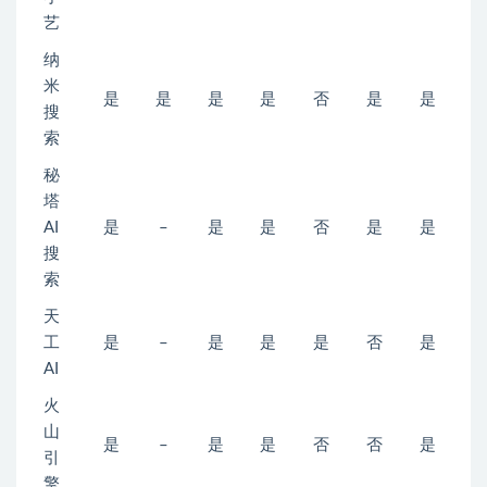
艺
纳
米
是
是
是
是
否
是
是
搜
索
秘
塔
AI
是
–
是
是
否
是
是
搜
索
天
工
是
–
是
是
是
否
是
AI
火
山
是
–
是
是
否
否
是
引
擎