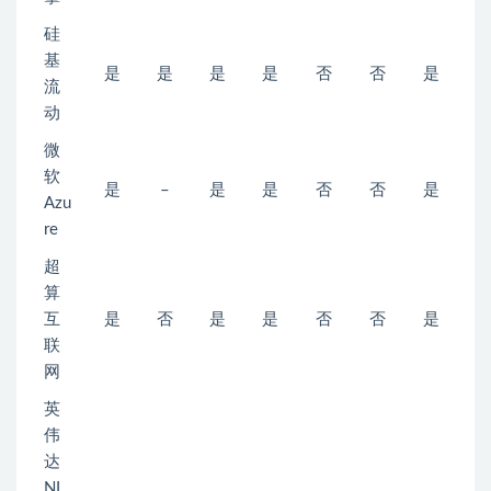
硅
基
是
是
是
是
否
否
是
流
动
微
软
是
–
是
是
否
否
是
Azu
re
超
算
互
是
否
是
是
否
否
是
联
网
英
伟
达
NI