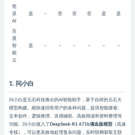
笔
灵
是
–
否
否
否
是
是
AI
百
度
智
是
–
–
–
–
–
–
能
云
1. 问小白
问小白是元石科技推出的AI智能助手，基于自研的元石大
模型构建。能快速回答用户的各种问题，提供智能搜索、
文本创作、逻辑推理、灵感辅助、高效阅读和资料整理等
功能。问小白接入了
DeepSeek-R1 671b满血版模型
（高速
专线），可以更高效地处理复杂问题，实时联网获取互联