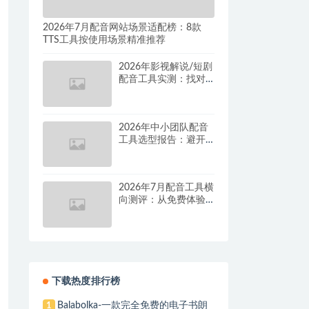
2026年7月配音网站场景适配榜：8款
TTS工具按使用场景精准推荐
2026年影视解说/短剧
配音工具实测：找对
这套组合，单条视频
成本直降90%
2026年中小团队配音
工具选型报告：避开
按量付费陷阱，找到
真正的降本增效方案
2026年7月配音工具横
向测评：从免费体验
到批量量产，谁是真
正的性价比之王？
下载热度排行榜
Balabolka-一款完全免费的电子书朗
1