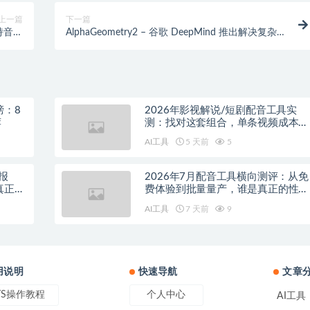
上一篇
下一篇
支持音频
AlphaGeometry2 – 谷歌 DeepMind 推出解决复杂几
等功能
何问题的AI系统
榜：8
2026年影视解说/短剧配音工具实
荐
测：找对这套组合，单条视频成本直
降90%
AI工具
5 天前
5
报
2026年7月配音工具横向测评：从免
真正的
费体验到批量量产，谁是真正的性价
比之王？
AI工具
7 天前
9
用说明
快速导航
文章
TS操作教程
个人中心
AI工具