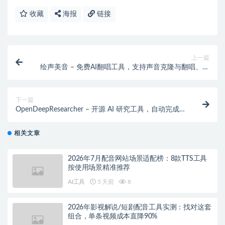
收藏
海报
链接
上一篇
绘声美音 – 免费AI翻唱工具，支持声音克隆与翻唱、训
练自己的声音模型
下一篇
OpenDeepResearcher – 开源 AI 研究工具，自动完成搜
索、评估、提取和报告生成
相关文章
2026年7月配音网站场景适配榜：8款TTS工具
按使用场景精准推荐
AI工具
5 天前
8
2026年影视解说/短剧配音工具实测：找对这套
组合，单条视频成本直降90%