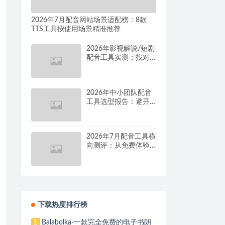
2026年7月配音网站场景适配榜：8款
TTS工具按使用场景精准推荐
2026年影视解说/短剧
配音工具实测：找对
这套组合，单条视频
成本直降90%
2026年中小团队配音
工具选型报告：避开
按量付费陷阱，找到
真正的降本增效方案
2026年7月配音工具横
向测评：从免费体验
到批量量产，谁是真
正的性价比之王？
下载热度排行榜
Balabolka-一款完全免费的电子书朗
1