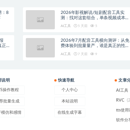
榜：8
2026年影视解说/短剧配音工具实
荐
测：找对这套组合，单条视频成本直
降90%
AI工具
5 天前
5
报
2026年7月配音工具横向测评：从免
真正的
费体验到批量量产，谁是真正的性价
比之王？
AI工具
7 天前
9
用说明
快速导航
文章
TS操作教程
个人中心
AI工具
(
RVC
荐批量生成
本站说明
tts使
于模仿和感情
在线生成字幕
软件分