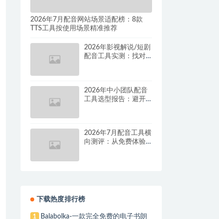
2026年7月配音网站场景适配榜：8款
TTS工具按使用场景精准推荐
2026年影视解说/短剧
配音工具实测：找对
这套组合，单条视频
成本直降90%
2026年中小团队配音
工具选型报告：避开
按量付费陷阱，找到
真正的降本增效方案
2026年7月配音工具横
向测评：从免费体验
到批量量产，谁是真
正的性价比之王？
下载热度排行榜
Balabolka-一款完全免费的电子书朗
1