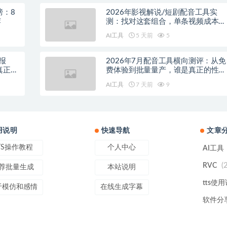
榜：8
2026年影视解说/短剧配音工具实
荐
测：找对这套组合，单条视频成本直
降90%
AI工具
5 天前
5
报
2026年7月配音工具横向测评：从免
真正的
费体验到批量量产，谁是真正的性价
比之王？
AI工具
7 天前
9
用说明
快速导航
文章
TS操作教程
个人中心
AI工具
(
RVC
荐批量生成
本站说明
tts使
于模仿和感情
在线生成字幕
软件分