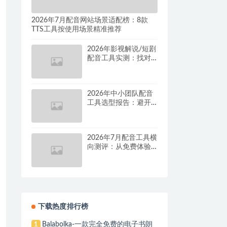
2026年7月配音网站场景适配榜：8款
TTS工具按使用场景精准推荐
2026年影视解说/短剧
配音工具实测：找对
这套组合，单条视频
成本直降90%
2026年中小团队配音
工具选型报告：避开
按量付费陷阱，找到
真正的降本增效方案
2026年7月配音工具横
向测评：从免费体验
到批量量产，谁是真
正的性价比之王？
下载热度排行榜
Balabolka-一款完全免费的电子书朗
1