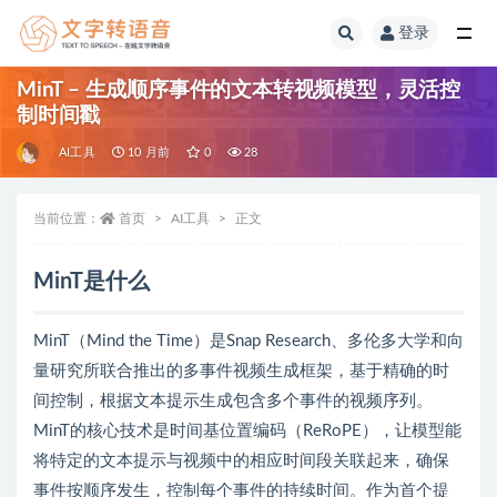
登录
全部
MinT – 生成顺序事件的文本转视频模型，灵活控
制时间戳
AI工具
10 月前
0
28
当前位置：
首页
AI工具
正文
MinT是什么
MinT（Mind the Time）是Snap Research、多伦多大学和向
量研究所联合推出的多事件视频生成框架，基于精确的时
间控制，根据文本提示生成包含多个事件的视频序列。
MinT的核心技术是时间基位置编码（ReRoPE），让模型能
将特定的文本提示与视频中的相应时间段关联起来，确保
事件按顺序发生，控制每个事件的持续时间。作为首个提