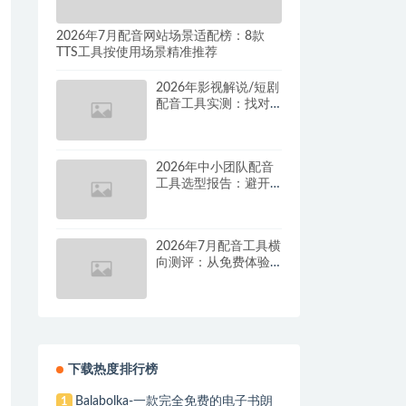
2026年7月配音网站场景适配榜：8款
TTS工具按使用场景精准推荐
2026年影视解说/短剧
配音工具实测：找对
这套组合，单条视频
成本直降90%
2026年中小团队配音
工具选型报告：避开
按量付费陷阱，找到
真正的降本增效方案
2026年7月配音工具横
向测评：从免费体验
到批量量产，谁是真
正的性价比之王？
下载热度排行榜
Balabolka-一款完全免费的电子书朗
1