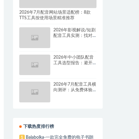
2026年7月配音网站场景适配榜：8款
TTS工具按使用场景精准推荐
2026年影视解说/短剧
配音工具实测：找对
这套组合，单条视频
成本直降90%
2026年中小团队配音
工具选型报告：避开
按量付费陷阱，找到
真正的降本增效方案
2026年7月配音工具横
向测评：从免费体验
到批量量产，谁是真
正的性价比之王？
下载热度排行榜
Balabolka-一款完全免费的电子书朗
1