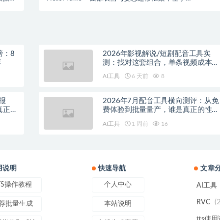
的图像
Stable Diffusion 1.5模型理解能力
榜：8
2026年影视解说/短剧配音工具实
荐
测：找对这套组合，单条视频成本直
降90%
AI工具
6 天前
8
报
2026年7月配音工具横向测评：从免
真正的
费体验到批量量产，谁是真正的性价
比之王？
AI工具
1 周前
16
用说明
快速导航
文章
TS操作教程
个人中心
AI工具
(
RVC
荐批量生成
本站说明
tts使