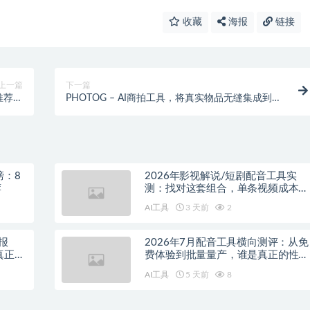
收藏
海报
链接
上一篇
下一篇
材推荐个
PHOTOG – AI商拍工具，将真实物品无缝集成到任
化食谱
何场景中
榜：8
2026年影视解说/短剧配音工具实
荐
测：找对这套组合，单条视频成本直
降90%
AI工具
3 天前
2
报
2026年7月配音工具横向测评：从免
真正的
费体验到批量量产，谁是真正的性价
比之王？
AI工具
5 天前
8