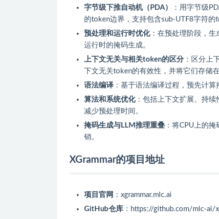
字节级下推自动机（PDA）
：用字节级P
的token边界，支持包含sub-UTF8字符的t
预处理和运行时优化
：在预处理阶段，生成
运行时的掩码生成。
上下文无关与相关token的区分
：区分上下
下文无关token的有效性，并将它们存储在
语法编译
：基于语法编译过程，预先计算掩
算法和系统优化
：包括上下文扩展、持续
减少预处理时间。
掩码生成与LLM推理重叠
：将CPU上的掩
销。
XGrammar的项目地址
项目官网
：xgrammar.mlc.ai
GitHub仓库
：https://github.com/mlc-ai/