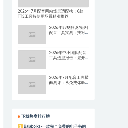
2026年7月配音网站场景适配榜：8款
TTS工具按使用场景精准推荐
2026年影视解说/短剧
配音工具实测：找对
这套组合，单条视频
成本直降90%
2026年中小团队配音
工具选型报告：避开
按量付费陷阱，找到
真正的降本增效方案
2026年7月配音工具横
向测评：从免费体验
到批量量产，谁是真
正的性价比之王？
下载热度排行榜
Balabolka-一款完全免费的电子书朗
1