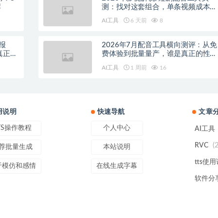
荐
测：找对这套组合，单条视频成本直
降90%
AI工具
6 天前
8
报
2026年7月配音工具横向测评：从免
真正的
费体验到批量量产，谁是真正的性价
比之王？
AI工具
1 周前
16
用说明
快速导航
文章
TS操作教程
个人中心
AI工具
(
RVC
荐批量生成
本站说明
tts使
于模仿和感情
在线生成字幕
软件分