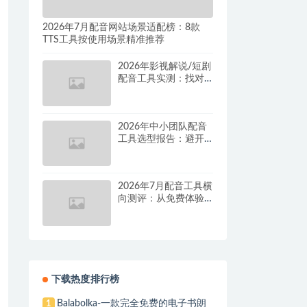
2026年7月配音网站场景适配榜：8款
TTS工具按使用场景精准推荐
2026年影视解说/短剧
配音工具实测：找对
这套组合，单条视频
成本直降90%
2026年中小团队配音
工具选型报告：避开
按量付费陷阱，找到
真正的降本增效方案
2026年7月配音工具横
向测评：从免费体验
到批量量产，谁是真
正的性价比之王？
下载热度排行榜
Balabolka-一款完全免费的电子书朗
1