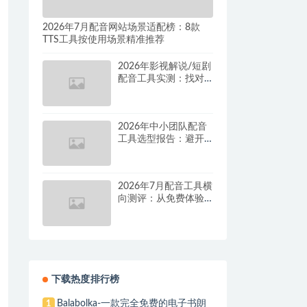
2026年7月配音网站场景适配榜：8款
TTS工具按使用场景精准推荐
2026年影视解说/短剧
配音工具实测：找对
这套组合，单条视频
成本直降90%
2026年中小团队配音
工具选型报告：避开
按量付费陷阱，找到
真正的降本增效方案
2026年7月配音工具横
向测评：从免费体验
到批量量产，谁是真
正的性价比之王？
下载热度排行榜
Balabolka-一款完全免费的电子书朗
1