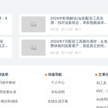
榜：8
2026年影视解说/短剧配音工具实
荐
测：找对这套组合，单条视频成本直
降90%
AI工具
3 天前
2
报
2026年7月配音工具横向测评：从免
真正的
费体验到批量量产，谁是真正的性价
比之王？
AI工具
5 天前
8
用说明
快速导航
文章
TS操作教程
个人中心
AI工具
(
RVC
荐批量生成
本站说明
tts使
于模仿和感情
在线生成字幕
软件分