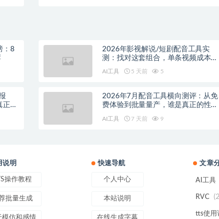
榜：8
2026年影视解说/短剧配音工具实
荐
测：找对这套组合，单条视频成本直
降90%
AI工具
5 天前
5
报
2026年7月配音工具横向测评：从免
真正的
费体验到批量量产，谁是真正的性价
比之王？
AI工具
7 天前
9
用说明
快速导航
文章
TS操作教程
个人中心
AI工具
(
RVC
荐批量生成
本站说明
tts使
于模仿和感情
在线生成字幕