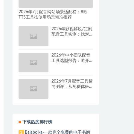
2026年7月配音网站场景适配榜：8款
TTS工具按使用场景精准推荐
2026年影视解说/短剧
配音工具实测：找对
这套组合，单条视频
成本直降90%
2026年中小团队配音
工具选型报告：避开
按量付费陷阱，找到
真正的降本增效方案
2026年7月配音工具横
向测评：从免费体验
到批量量产，谁是真
正的性价比之王？
下载热度排行榜
Balabolka-一款完全免费的电子书朗
1