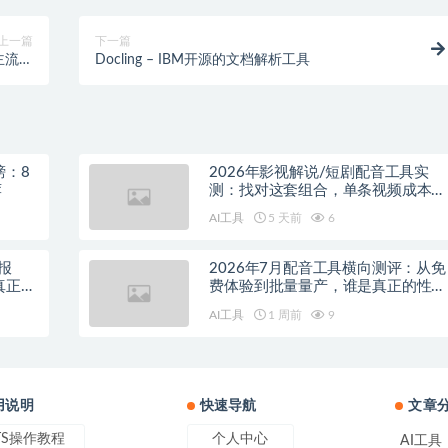
上一篇
下一篇
种主流模
Docling – IBM开源的文档解析工具
和服务
榜：8
2026年影视解说/短剧配音工具实
荐
测：找对这套组合，单条视频成本直
降90%
AI工具
5 天前
6
报
2026年7月配音工具横向测评：从免
真正的
费体验到批量量产，谁是真正的性价
比之王？
AI工具
1 周前
9
用说明
快速导航
文章
TS操作教程
个人中心
AI工具