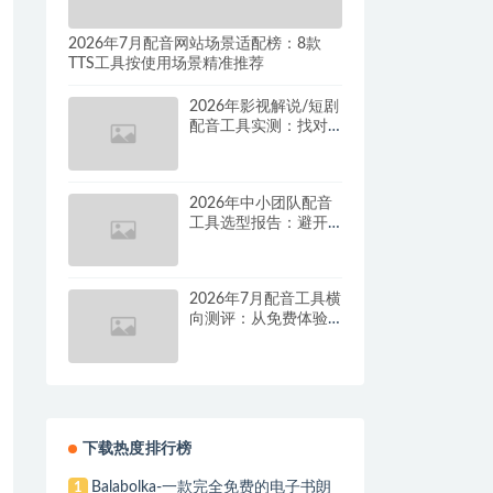
2026年7月配音网站场景适配榜：8款
TTS工具按使用场景精准推荐
2026年影视解说/短剧
配音工具实测：找对
这套组合，单条视频
成本直降90%
2026年中小团队配音
工具选型报告：避开
按量付费陷阱，找到
真正的降本增效方案
2026年7月配音工具横
向测评：从免费体验
到批量量产，谁是真
正的性价比之王？
下载热度排行榜
Balabolka-一款完全免费的电子书朗
1