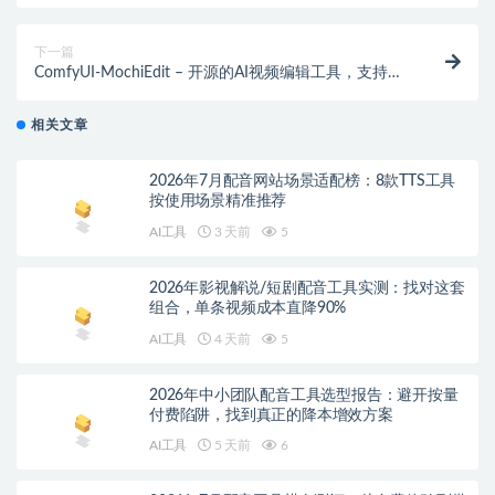
下一篇
ComfyUI-MochiEdit – 开源的AI视频编辑工具，支持视
频转视频和局部编辑
相关文章
2026年7月配音网站场景适配榜：8款TTS工具
按使用场景精准推荐
AI工具
3 天前
5
2026年影视解说/短剧配音工具实测：找对这套
组合，单条视频成本直降90%
AI工具
4 天前
5
2026年中小团队配音工具选型报告：避开按量
付费陷阱，找到真正的降本增效方案
AI工具
5 天前
6