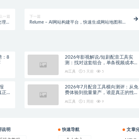
上一篇
下一篇
处理和
Relume – AI网站构建平台，快速生成网站地图和线
息提取
框图
榜：8
2026年影视解说/短剧配音工具实
荐
测：找对这套组合，单条视频成本直
降90%
AI工具
5 天前
5
报
2026年7月配音工具横向测评：从免
真正的
费体验到批量量产，谁是真正的性价
比之王？
AI工具
1 周前
9
用说明
快速导航
文章