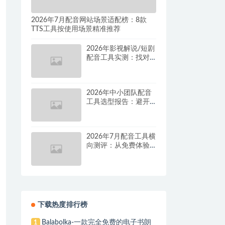
2026年7月配音网站场景适配榜：8款
TTS工具按使用场景精准推荐
2026年影视解说/短剧
配音工具实测：找对
这套组合，单条视频
成本直降90%
2026年中小团队配音
工具选型报告：避开
按量付费陷阱，找到
真正的降本增效方案
2026年7月配音工具横
向测评：从免费体验
到批量量产，谁是真
正的性价比之王？
下载热度排行榜
Balabolka-一款完全免费的电子书朗
1