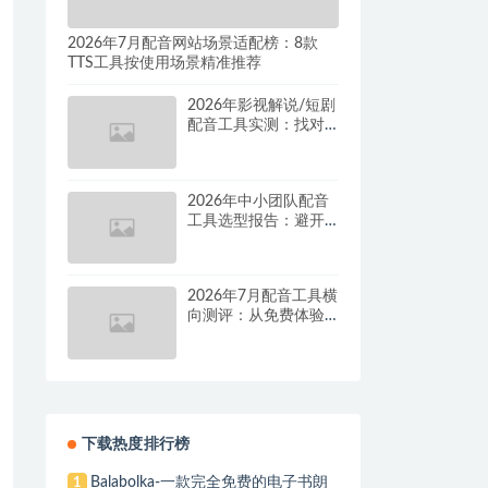
2026年7月配音网站场景适配榜：8款
TTS工具按使用场景精准推荐
2026年影视解说/短剧
配音工具实测：找对
这套组合，单条视频
成本直降90%
2026年中小团队配音
工具选型报告：避开
按量付费陷阱，找到
真正的降本增效方案
2026年7月配音工具横
向测评：从免费体验
到批量量产，谁是真
正的性价比之王？
下载热度排行榜
Balabolka-一款完全免费的电子书朗
1