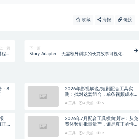
收藏
海报
链接
上一篇
下一篇
理过程的
Story-Adapter – 无需额外训练的长篇故事可视化框
技术
架
榜：8
2026年影视解说/短剧配音工具实
荐
测：找对这套组合，单条视频成本直
降90%
AI工具
4 天前
5
报
2026年7月配音工具横向测评：从免
真正的
费体验到批量量产，谁是真正的性价
比之王？
AI工具
6 天前
9