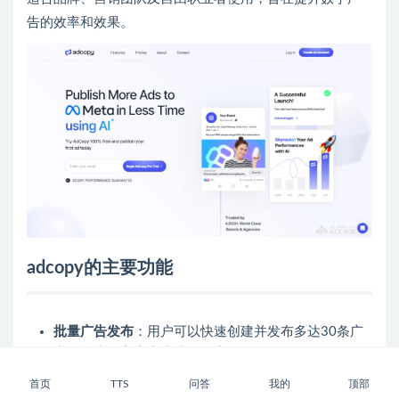
告的效率和效果。
adcopy的主要功能
批量广告发布
：用户可以快速创建并发布多达30条广
告，极大提高广告上线的效率。
直接 Meta 集成
：与 Meta（Facebook）广告管理器直
首页
TTS
问答
我的
顶部