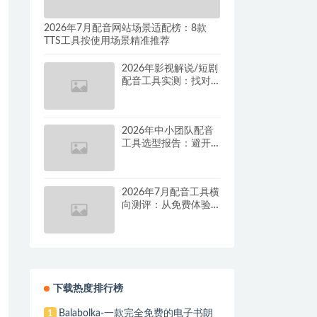
2026年7月配音网站场景适配榜：8款
TTS工具按使用场景精准推荐
2026年影视解说/短剧
配音工具实测：找对
这套组合，单条视频
成本直降90%
2026年中小团队配音
工具选型报告：避开
按量付费陷阱，找到
真正的降本增效方案
2026年7月配音工具横
向测评：从免费体验
到批量量产，谁是真
正的性价比之王？
下载热度排行榜
Balabolka-一款完全免费的电子书朗
1