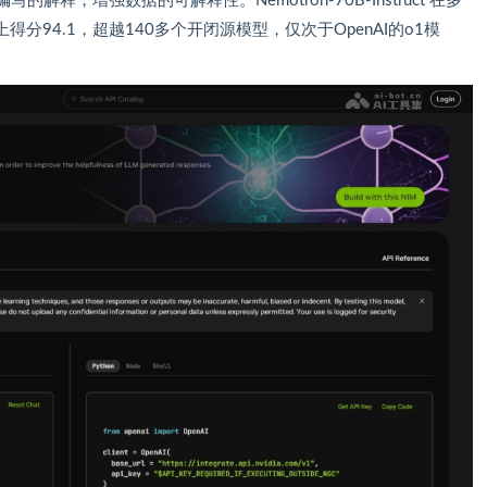
人类编写的解释，增强数据的可解释性。Nemotron-70B-Instruct 在多
上得分94.1，超越140多个开闭源模型，仅次于OpenAI的o1模