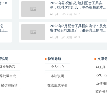
榜：8
2026年影视解说/短剧配音工具实
荐
测：找对这套组合，单条视频成本直
降90%
AI工具
5 天前
7
报
2026年7月配音工具横向测评：从免
真正的
费体验到批量量产，谁是真正的性价
比之王？
AI工具
1 周前
9
用说明
快速导航
文章
TS操作教程
个人中心
AI工具
(
RVC
荐批量生成
本站说明
tts使
于模仿和感情
在线生成字幕
软件分