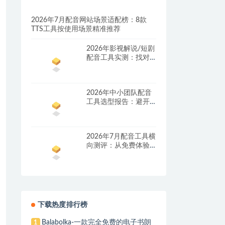
2026年7月配音网站场景适配榜：8款
TTS工具按使用场景精准推荐
2026年影视解说/短剧
配音工具实测：找对
这套组合，单条视频
成本直降90%
2026年中小团队配音
工具选型报告：避开
按量付费陷阱，找到
真正的降本增效方案
2026年7月配音工具横
向测评：从免费体验
到批量量产，谁是真
正的性价比之王？
下载热度排行榜
Balabolka-一款完全免费的电子书朗
1