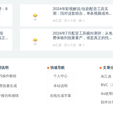
榜：8
2026年影视解说/短剧配音工具实
荐
测：找对这套组合，单条视频成本直
降90%
AI工具
4 天前
5
报
2026年7月配音工具横向测评：从免
真正的
费体验到批量量产，谁是真正的性价
比之王？
AI工具
6 天前
9
用说明
快速导航
文章
TS操作教程
个人中心
AI工具
(
RVC
荐批量生成
本站说明
tts使
于模仿和感情
在线生成字幕
软件分