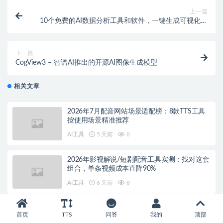
上一篇
10个免费的AI数据分析工具和软件，一键生成可视化图
表
下一篇
CogView3 – 智谱AI推出的开源AI图像生成模型
相关文章
2026年7月配音网站场景适配榜：8款TTS工具
按使用场景精准推荐
AI工具
5 天前
8
2026年影视解说/短剧配音工具实测：找对这套
组合，单条视频成本直降90%
AI工具
6 天前
8
2026年中小团队配音工具选型报告：避开按量
首页
TTS
问答
我的
顶部
付费陷阱，找到真正的降本增效方案