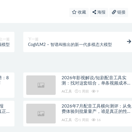
收藏
海报
链接
上一篇
下一篇
视频模型
CogVLM2 – 智谱AI推出的新一代多模态大模型
榜：8
2026年影视解说/短剧配音工具实
荐
测：找对这套组合，单条视频成本直
降90%
AI工具
1 周前
9
报
2026年7月配音工具横向测评：从免
真正的
费体验到批量量产，谁是真正的性价
比之王？
AI工具
1 周前
16