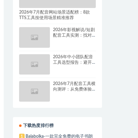
2026年7月配音网站场景适配榜：8款
TTS工具按使用场景精准推荐
2026年影视解说/短剧
配音工具实测：找对
这套组合，单条视频
成本直降90%
2026年中小团队配音
工具选型报告：避开
按量付费陷阱，找到
真正的降本增效方案
2026年7月配音工具横
向测评：从免费体验
到批量量产，谁是真
正的性价比之王？
下载热度排行榜
Balabolka-一款完全免费的电子书朗
1