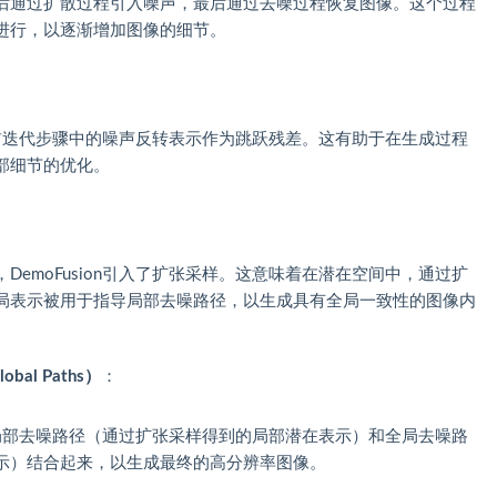
后通过扩散过程引入噪声，最后通过去噪过程恢复图像。这个过程
进行，以逐渐增加图像的细节。
用之前迭代步骤中的噪声反转表示作为跳跃残差。这有助于在生成过程
部细节的优化。
emoFusion引入了扩张采样。这意味着在潜在空间中，通过扩
局表示被用于指导局部去噪路径，以生成具有全局一致性的图像内
bal Paths）
：
n将局部去噪路径（通过扩张采样得到的局部潜在表示）和全局去噪路
示）结合起来，以生成最终的高分辨率图像。