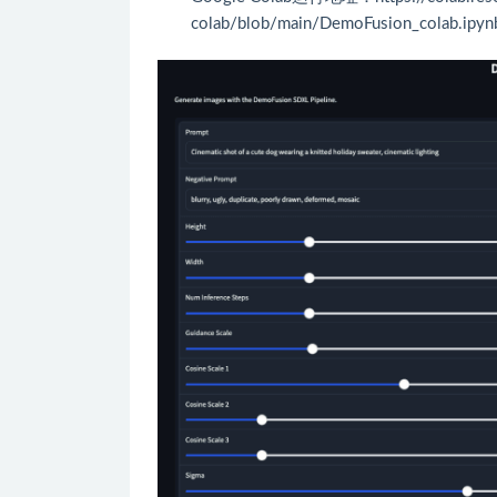
colab/blob/main/DemoFusion_colab.ipyn