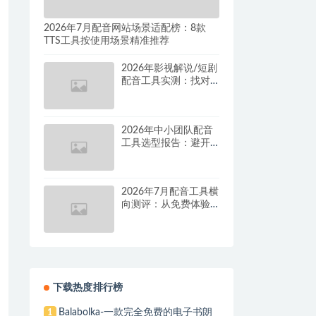
2026年7月配音网站场景适配榜：8款
TTS工具按使用场景精准推荐
2026年影视解说/短剧
配音工具实测：找对
这套组合，单条视频
成本直降90%
2026年中小团队配音
工具选型报告：避开
按量付费陷阱，找到
真正的降本增效方案
2026年7月配音工具横
向测评：从免费体验
到批量量产，谁是真
正的性价比之王？
下载热度排行榜
Balabolka-一款完全免费的电子书朗
1