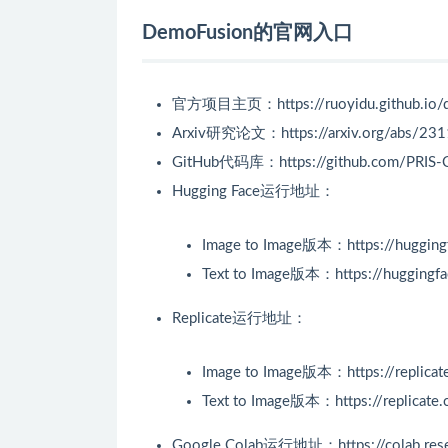
DemoFusion的官网入口
官方项目主页：https://ruoyidu.github.io/d
Arxiv研究论文：https://arxiv.org/abs/23
GitHub代码库：https://github.com/PRIS-
Hugging Face运行地址：
Image to Image版本：https://hugging
Text to Image版本：https://huggingfac
Replicate运行地址：
Image to Image版本：https://replicat
Text to Image版本：https://replicate
Google Colab运行地址：https://colab.rese