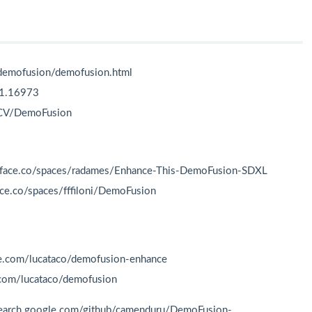
emofusion/demofusion.html
11.16973
CV/DemoFusion
face.co/spaces/radames/Enhance-This-DemoFusion-SDXL
e.co/spaces/fffiloni/DemoFusion
e.com/lucataco/demofusion-enhance
.com/lucataco/demofusion
arch.google.com/github/camenduru/DemoFusion-