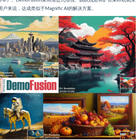
率）。DemoFusion采用渐进式增强、跳跃残差和扩张采样机制来
说，达成类似于Magnific AI的解决方案。