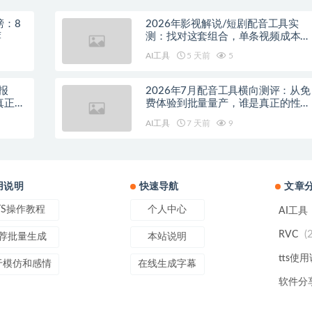
榜：8
2026年影视解说/短剧配音工具实
荐
测：找对这套组合，单条视频成本直
降90%
AI工具
5 天前
5
报
2026年7月配音工具横向测评：从免
真正的
费体验到批量量产，谁是真正的性价
比之王？
AI工具
7 天前
9
用说明
快速导航
文章
TS操作教程
个人中心
AI工具
(
RVC
荐批量生成
本站说明
tts使
于模仿和感情
在线生成字幕
软件分