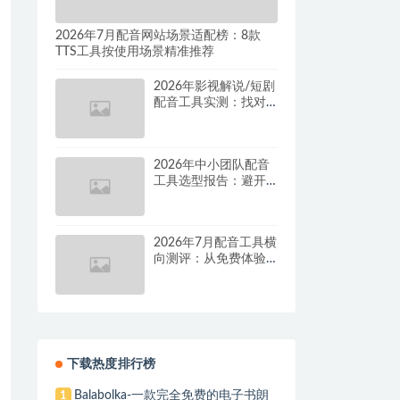
2026年7月配音网站场景适配榜：8款
TTS工具按使用场景精准推荐
2026年影视解说/短剧
配音工具实测：找对
这套组合，单条视频
成本直降90%
2026年中小团队配音
工具选型报告：避开
按量付费陷阱，找到
真正的降本增效方案
2026年7月配音工具横
向测评：从免费体验
到批量量产，谁是真
正的性价比之王？
下载热度排行榜
Balabolka-一款完全免费的电子书朗
1