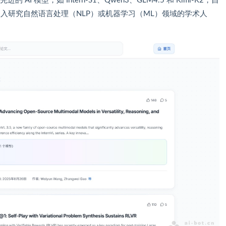
 AI 模型，如 Intern-S1、Qwen3、GLM4.5 和 Kimi-K2，自
深入研究自然语言处理（NLP）或机器学习（ML）领域的学术人