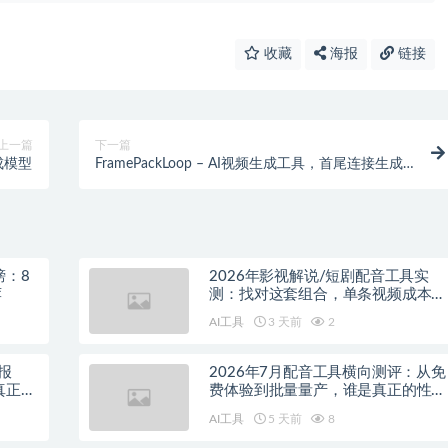
收藏
海报
链接
上一篇
下一篇
生成模型
FramePackLoop – AI视频生成工具，首尾连接生成
循环视频
榜：8
2026年影视解说/短剧配音工具实
荐
测：找对这套组合，单条视频成本直
降90%
AI工具
3 天前
2
报
2026年7月配音工具横向测评：从免
真正的
费体验到批量量产，谁是真正的性价
比之王？
AI工具
5 天前
8