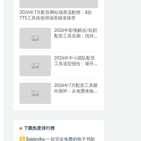
2026年7月配音网站场景适配榜：8款
TTS工具按使用场景精准推荐
2026年影视解说/短剧
配音工具实测：找对
这套组合，单条视频
成本直降90%
2026年中小团队配音
工具选型报告：避开
按量付费陷阱，找到
真正的降本增效方案
2026年7月配音工具横
向测评：从免费体验
到批量量产，谁是真
正的性价比之王？
下载热度排行榜
Balabolka-一款完全免费的电子书朗
1