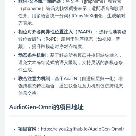
歌词-文本统一编码器
：将文字（grapheme）和音素
（phoneme）编码为帧级稠密表示，适配语音和歌唱
任务。用多语言统一分词和ConvNeXt细化，生成帧对
齐表示。
相位对齐各向异性位置注入（PAAPI）
：选择性地将旋
转位置编码（RoPE）应用于时序模态（如视频、音
频），提升跨模态时序对齐精度。
动态条件机制
：基于解冻所有模态并掩码缺失输入，
避免文本冻结范式的语义限制，支持灵活的多模态条
件生成。
联合注意力机制
：基于AdaLN（自适应层归一化）增
强跨模态特征融合，通过联合注意力机制促进跨模态
信息交换。
AudioGen-Omni的项目地址
项目官网
：https://ciyou2.github.io/AudioGen-Omni/