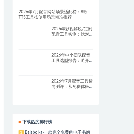
2026年7月配音网站场景适配榜：8款
TTS工具按使用场景精准推荐
2026年影视解说/短剧
配音工具实测：找对
这套组合，单条视频
成本直降90%
2026年中小团队配音
工具选型报告：避开
按量付费陷阱，找到
真正的降本增效方案
2026年7月配音工具横
向测评：从免费体验
到批量量产，谁是真
正的性价比之王？
下载热度排行榜
Balabolka-一款完全免费的电子书朗
1