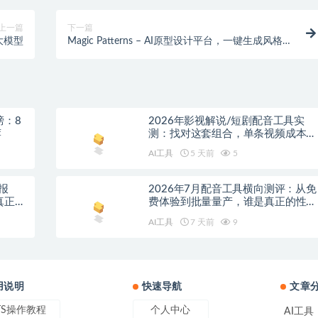
上一篇
下一篇
大模型
Magic Patterns – AI原型设计平台，一键生成风格一
致的UI界面
榜：8
2026年影视解说/短剧配音工具实
荐
测：找对这套组合，单条视频成本直
降90%
AI工具
5 天前
5
报
2026年7月配音工具横向测评：从免
真正的
费体验到批量量产，谁是真正的性价
比之王？
AI工具
7 天前
9
用说明
快速导航
文章
TS操作教程
个人中心
AI工具