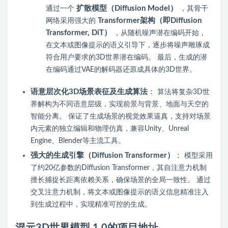
扩散模型（Diffusion Model）
通过一个
，其骨干
Transformer架构（即Diffusion
网络采用强大的
Transformer, DiT）
，从随机噪声潜在编码开始，
在文本或图像提示的语义引导下，逐步将噪声雕琢成
符合用户要求的3D世界潜在编码。
最后，生成的潜
在编码通过VAE的解码器还原成具体的3D世界。
语意层次化3D场景表征及生成算法
：
算法将复杂3D世
界解构为不同语意层级，实现前景与背景、地面与天空的
智能分离。
保证了生成场景的视觉效果逼真，支持对场景
内元素的独立编辑和物理仿真，兼容Unity、Unreal
Engine、Blender等主流工具。
强大的生成引擎（Diffusion Transformer）
：
模型采用
了约20亿参数的Diffusion Transformer，其自注意力机制
擅长捕捉长距离依赖关系，确保场景的全局一致性。
通过
交叉注意力机制，将文本或图像提示的语义信息精准注入
到生成过程中，实现精准可控的生成。