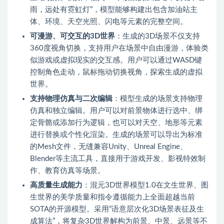
雨，远处有霓虹灯”，模型能够构建出包含加油站主
体、环境、天空光照、闪电等元素的完整空间。
可漫游、可交互的3D世界
：生成的3D场景不仅支持
360度视角切换，支持用户在场景中自由漫游，体验类
似游戏或虚拟现实的交互感。用户可以通过WASD键
控制角色走动，鼠标拖动切换视角，探索生成的虚拟
世界。
支持物理仿真与二次编辑
：模型生成的场景支持物理
仿真和独立编辑。用户可以对前景物体进行选中、绑
定骨骼或添加行为逻辑，也可以对天空、地形等元素
进行替换或个性化渲染。生成的场景可以导出为标准
的Mesh文件，无缝兼容Unity、Unreal Engine、
Blender等主流工具，直接用于游戏开发、影视特效制
作、教育仿真等场景。
高质量生成能力
：混元3D世界模型1.0在文生世界、图
生世界的美学质量和指令遵循能力上全面超越当前
SOTA的开源模型。采用“语意层次化3D场景表征及生
成算法”，将复杂3D世界解构为前景、中景、远景等不