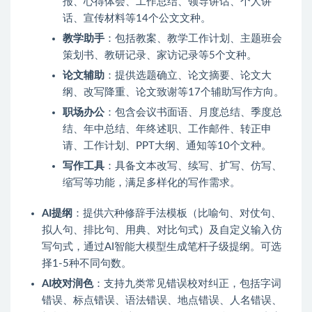
报、心得体会、工作总结、领导讲话、个人讲
话、宣传材料等14个公文文种。
教学助手
：包括教案、教学工作计划、主题班会
策划书、教研记录、家访记录等5个文种。
论文辅助
：提供选题确立、论文摘要、论文大
纲、改写降重、论文致谢等17个辅助写作方向。
职场办公
：包含会议书面语、月度总结、季度总
结、年中总结、年终述职、工作邮件、转正申
请、工作计划、PPT大纲、通知等10个文种。
写作工具
：具备文本改写、续写、扩写、仿写、
缩写等功能，满足多样化的写作需求。
AI提纲
：提供六种修辞手法模板（比喻句、对仗句、
拟人句、排比句、用典、对比句式）及自定义输入仿
写句式，通过AI智能大模型生成笔杆子级提纲。可选
择1-5种不同句数。
AI校对润色
：支持九类常见错误校对纠正，包括字词
错误、标点错误、语法错误、地点错误、人名错误、