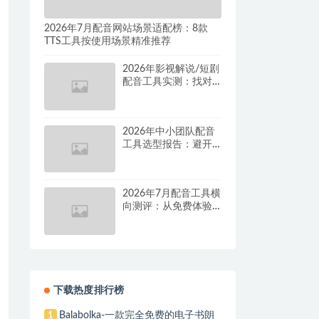
2026年7月配音网站场景适配榜：8款
TTS工具按使用场景精准推荐
2026年影视解说/短剧
配音工具实测：找对
这套组合，单条视频
成本直降90%
2026年中小团队配音
工具选型报告：避开
按量付费陷阱，找到
真正的降本增效方案
2026年7月配音工具横
向测评：从免费体验
到批量量产，谁是真
正的性价比之王？
下载热度排行榜
Balabolka-一款完全免费的电子书朗
1