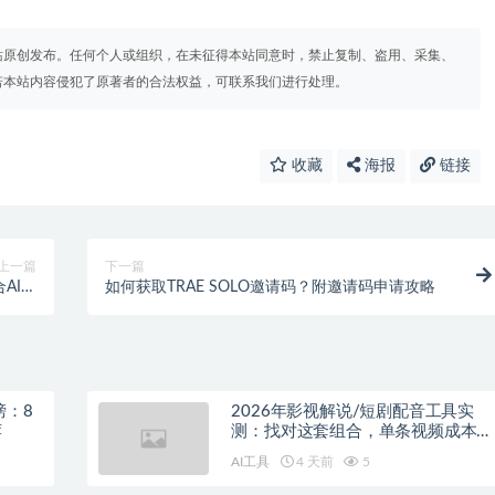
站原创发布。任何个人或组织，在未征得本站同意时，禁止复制、盗用、采集、
若本站内容侵犯了原著者的合法权益，可联系我们进行处理。
收藏
海报
链接
上一篇
下一篇
合AI对
如何获取TRAE SOLO邀请码？附邀请码申请攻略
话历史
榜：8
2026年影视解说/短剧配音工具实
荐
测：找对这套组合，单条视频成本直
降90%
AI工具
4 天前
5