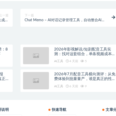
上一篇
下一篇
题生成完
Chat Memo – AI对话记录管理工具，自动整合AI对
事动画
话历史
榜：8
2026年影视解说/短剧配音工具实
荐
测：找对这套组合，单条视频成本直
降90%
AI工具
4 天前
5
报
2026年7月配音工具横向测评：从免
真正的
费体验到批量量产，谁是真正的性价
比之王？
AI工具
6 天前
9
用说明
快速导航
文章