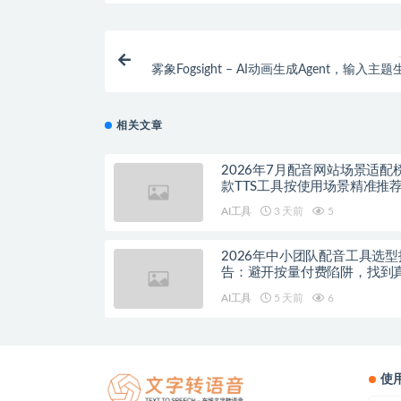
雾象Fogsight – AI动画生成Agent，输入主
整叙
相关文章
2026年7月配音网站场景适配
款TTS工具按使用场景精准推
AI工具
3 天前
5
2026年中小团队配音工具选型
告：避开按量付费陷阱，找到
降本增效方案
AI工具
5 天前
6
使