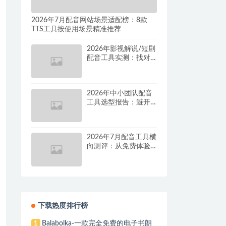
2026年7月配音网站场景适配榜：8款
TTS工具按使用场景精准推荐
2026年影视解说/短剧
配音工具实测：找对
这套组合，单条视频
成本直降90%
2026年中小团队配音
工具选型报告：避开
按量付费陷阱，找到
真正的降本增效方案
2026年7月配音工具横
向测评：从免费体验
到批量量产，谁是真
正的性价比之王？
下载热度排行榜
Balabolka-一款完全免费的电子书朗
1