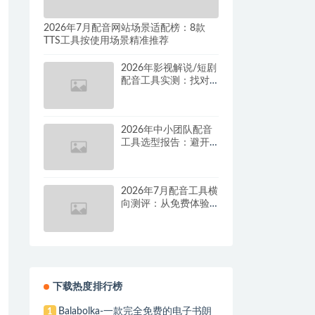
2026年7月配音网站场景适配榜：8款
TTS工具按使用场景精准推荐
2026年影视解说/短剧
配音工具实测：找对
这套组合，单条视频
成本直降90%
2026年中小团队配音
工具选型报告：避开
按量付费陷阱，找到
真正的降本增效方案
2026年7月配音工具横
向测评：从免费体验
到批量量产，谁是真
正的性价比之王？
下载热度排行榜
Balabolka-一款完全免费的电子书朗
1