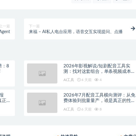
上一篇
下一篇
Agent
来福 – AI私人电台应用，语音交互实现提问、点播
榜：8
2026年影视解说/短剧配音工具实
荐
测：找对这套组合，单条视频成本直
降90%
AI工具
4 天前
4
报
2026年7月配音工具横向测评：从免
真正的
费体验到批量量产，谁是真正的性价
比之王？
AI工具
6 天前
8