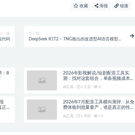
收藏
海报
链接
上一篇
下一篇
全栈代码
DeepSeek R1T2 – TNG推出的改进型AI语言模型，
基于DeepSeek
榜：8
2026年影视解说/短剧配音工具实
荐
测：找对这套组合，单条视频成本直
降90%
AI工具
6 天前
8
报
2026年7月配音工具横向测评：从免
真正的
费体验到批量量产，谁是真正的性价
比之王？
AI工具
1 周前
15