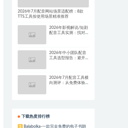
2026年7月配音网站场景适配榜：8款
TTS工具按使用场景精准推荐
2026年影视解说/短剧
配音工具实测：找对
这套组合，单条视频
成本直降90%
2026年中小团队配音
工具选型报告：避开
按量付费陷阱，找到
真正的降本增效方案
2026年7月配音工具横
向测评：从免费体验
到批量量产，谁是真
正的性价比之王？
下载热度排行榜
Balabolka-一款完全免费的电子书朗
1