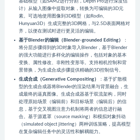
基础模型（如SAM2进行分割，Depth Pro进行深度估
计）从输入图像中提取对象，转换为可编辑的3D元
素。可选地使用图像到3D模型（如Rodin、
Hunyuan3D）生成完整的3D网格，与2.5D表面网格对
齐，以便在测试时进行更灵活的编辑。
基于Blender的编辑（Blender-grounded Editing）
：
将分层步骤得到的3D对象导入Blender，基于Blender
的强大功能进行多样化的编辑操作，包括对象的基本
变换、属性修改、非刚性变形等。支持相机控制和背
景替换，为生成合成步骤提供精确的3D控制信号。
生成合成（Generative Compositing）
：基于扩散模
型的生成合成器将Blender的渲染结果与背景融合，生
成最终的逼真图像。生成合成器基于双流架构，同时
处理原始场景（编辑前）和目标场景（编辑后）的信
息，基于交叉视图注意力机制将两者的信息进行融
合。基于源遮罩（source masking）和模拟对象抖动
（simulated object jittering）两种训练策略，提高模型
在复杂编辑任务中的灵活性和解耦能力。